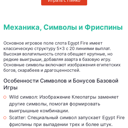
Играть с Пинко
Механика, Символы и Фриспины
Основное игровое поле слота Egypt Fire имеет
классическую структуру 5×3 с 20 линиями выплат.
Высокая волатильность слота обещает крупные, но
редкие выигрыши, добавляя азарта в базовую игру.
Основные символы включают изображения египетских
богов, скарабеев и драгоценностей.
Особенности Символов и Бонусов Базовой
Игры
Wild символ: Изображение Клеопатры заменяет
другие символы, помогая формировать
выигрышные комбинации.
Scatter: Специальный символ запускает Egypt Fire
фриспины при выпадении трех и более штук.