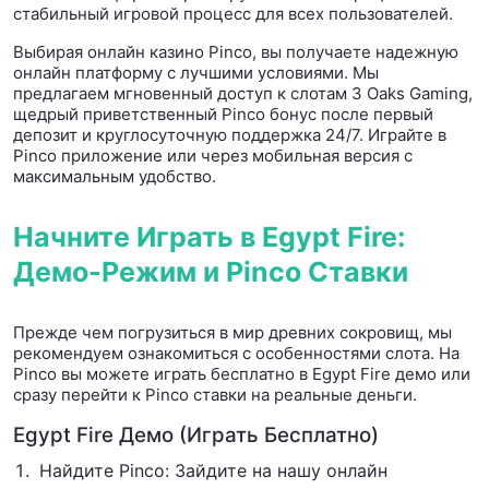
стабильный игровой процесс для всех пользователей.
Выбирая онлайн казино Pinco, вы получаете надежную
онлайн платформу с лучшими условиями. Мы
предлагаем мгновенный доступ к слотам 3 Oaks Gaming,
щедрый приветственный Pinco бонус после первый
депозит и круглосуточную поддержка 24/7. Играйте в
Pinco приложение или через мобильная версия с
максимальным удобство.
Начните Играть в Egypt Fire:
Демо-Режим и Pinco Ставки
Прежде чем погрузиться в мир древних сокровищ, мы
рекомендуем ознакомиться с особенностями слота. На
Pinco вы можете играть бесплатно в Egypt Fire демо или
сразу перейти к Pinco ставки на реальные деньги.
Egypt Fire Демо (Играть Бесплатно)
Найдите Pinco: Зайдите на нашу онлайн